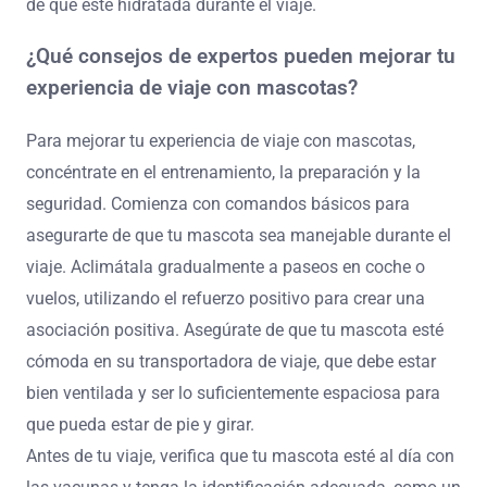
transportadora o arnés cómodo para mayor seguridad.
Incluye objetos familiares como juguetes o mantas para
reducir la ansiedad. Programa descansos regulares
durante viajes largos para permitir que tu mascota se
estire y se alivie. Finalmente, mantén la dieta de tu
mascota consistente para evitar problemas digestivos
mientras viajas.
¿Qué errores comunes deben evitarse al viajar
con mascotas?
Los errores comunes que deben evitarse al viajar con
mascotas incluyen descuidar la preparación, omitir el
entrenamiento y ignorar las medidas de seguridad.
Asegúrate de que tu mascota esté aclimatada a los
entornos de viaje. Empacar en exceso puede llevar al