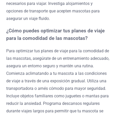
¿Cuáles son las mejores prácticas
para viajar con mascotas en 2025?
Entrenar a tu mascota para viajar requiere preparación y
comprensión de sus necesidades. Comienza
aclimatando a tu mascota a su transportadora o
espacio de viaje con suficiente antelación. Introduce
gradualmente viajes cortos para ayudarles a adaptarse
a las condiciones de viaje.
Asegúrate de que tu mascota esté cómoda durante el
viaje proporcionando objetos familiares, como su manta
o juguete favorito. Esto puede reducir la ansiedad y
hacer que la experiencia sea más agradable.
Planifica descansos regulares durante viajes largos.
Esto permite que tu mascota se estire, se alivie y se