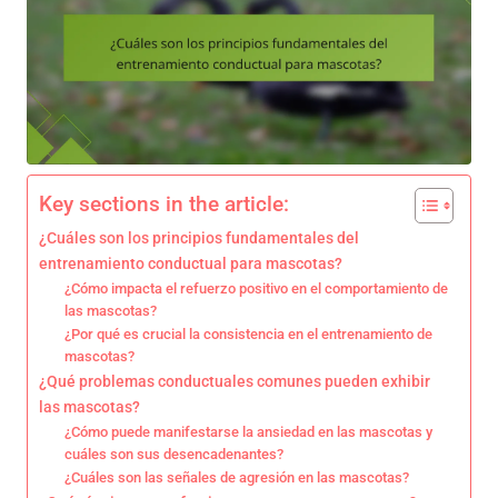
Key sections in the article:
¿Cuáles son los principios fundamentales del
entrenamiento conductual para mascotas?
¿Cómo impacta el refuerzo positivo en el comportamiento de
las mascotas?
¿Por qué es crucial la consistencia en el entrenamiento de
mascotas?
¿Qué problemas conductuales comunes pueden exhibir
las mascotas?
¿Cómo puede manifestarse la ansiedad en las mascotas y
cuáles son sus desencadenantes?
¿Cuáles son las señales de agresión en las mascotas?