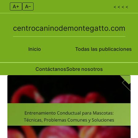
A+
A–
< < < <
centrocaninodemontegatto.com
Inicio
Todas las publicaciones
Contáctanos
Sobre nosotros
Skip to content