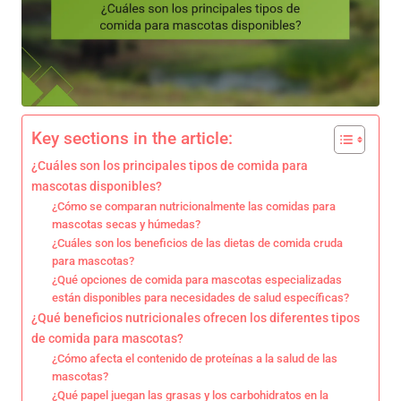
Key sections in the article:
¿Cuáles son los principales tipos de comida para
mascotas disponibles?
¿Cómo se comparan nutricionalmente las comidas para
mascotas secas y húmedas?
¿Cuáles son los beneficios de las dietas de comida cruda
para mascotas?
¿Qué opciones de comida para mascotas especializadas
están disponibles para necesidades de salud específicas?
¿Qué beneficios nutricionales ofrecen los diferentes tipos
de comida para mascotas?
¿Cómo afecta el contenido de proteínas a la salud de las
mascotas?
¿Qué papel juegan las grasas y los carbohidratos en la