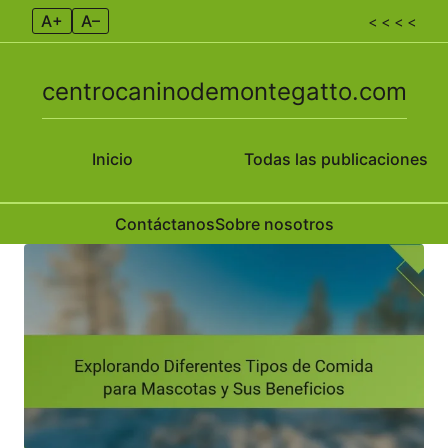
A+
A–
< < < <
centrocaninodemontegatto.com
Inicio
Todas las publicaciones
Contáctanos
Sobre nosotros
Skip to content